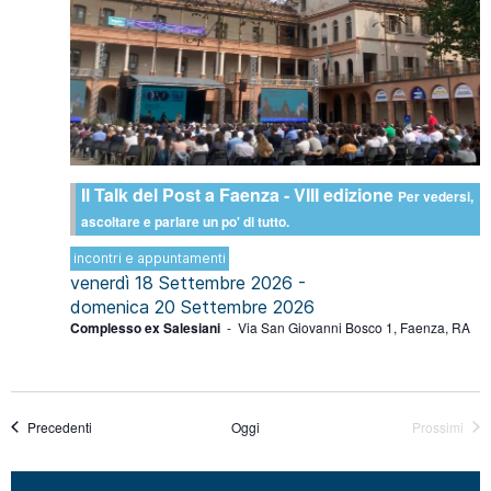
Il Talk del Post a Faenza - VIII edizione
Per vedersi,
ascoltare e parlare un po' di tutto.
incontri e appuntamenti
venerdì 18 Settembre 2026
-
domenica 20 Settembre 2026
Complesso ex Salesiani
-
Via San Giovanni Bosco 1, Faenza, RA
Eventi
Precedenti
Oggi
Prossimi
Eventi