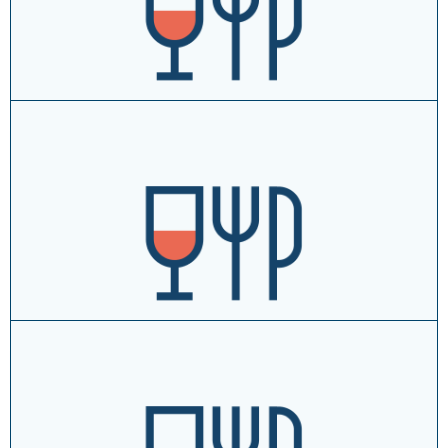
T
+39054621584
vai al sito
approfondisci →
aggiungi ai tuoi preferiti
La Balena - Ristopesce
Vicolo S. Antonio, 6 ↗
T
+390546608413
vai al sito
approfondisci →
aggiungi ai tuoi preferiti
La Birreria- Ristorante Pub
Via Granarolo, 17/c ↗
T
+393382827542