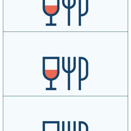
T
+39054643071
vai al sito
approfondisci →
aggiungi ai tuoi preferiti
Kiyomi - Ristorante Cinese e Sushi
Via Proventa, 72 ↗
T
0546 614447
vai al sito
approfondisci →
aggiungi ai tuoi preferiti
La Baita - Osteria
Via Naviglio, 25/C ↗