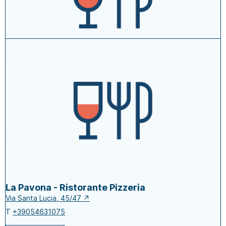
vai al sito
approfondisci →
aggiungi ai tuoi preferiti
La Palazza - Trattoria
Via Lugo, 136 ↗
T
+39054648015
approfondisci →
aggiungi ai tuoi preferiti
La Pavona - Ristorante Pizzeria
Via Santa Lucia, 45/47 ↗
T
+39054631075