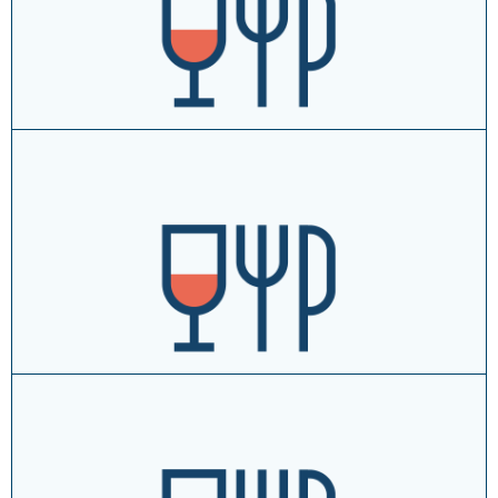
T
+393331287888
vai al sito
approfondisci →
aggiungi ai tuoi preferiti
Il Girasole - Pizzeria
Via Giovanni Della Valle, 69 ↗
T
+390546900400
vai al sito
approfondisci →
aggiungi ai tuoi preferiti
Jack - Ristorante Pizzeria
Via Firenze, 561 ↗