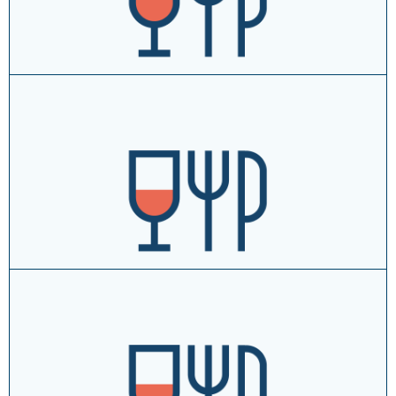
vai al sito
approfondisci →
aggiungi ai tuoi preferiti
La Madia - Ristorante
Via Giuseppe Garibaldi, 12/A ↗
T
+39054641081
vai al sito
approfondisci →
aggiungi ai tuoi preferiti
La Miseria - Trattoria Pizzeria
Via Prada, 12 ↗
T
+390546612064