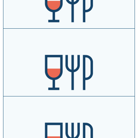
vai al sito
approfondisci →
aggiungi ai tuoi preferiti
La Cantina di Sarna - Ristorante Trattoria
Via Sarna, 221 ↗
T
+39054643045
vai al sito
approfondisci →
aggiungi ai tuoi preferiti
La Cartiera - Trattoria
Via Firenze, 455 ↗
T
+39054643052