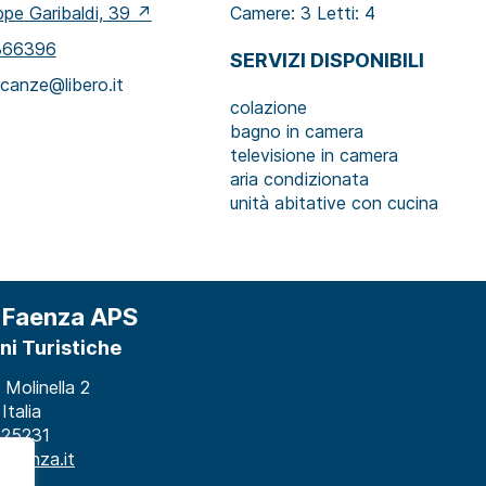
pe Garibaldi, 39 ↗
Camere: 3 Letti: 4
366396
SERVIZI DISPONIBILI
canze@libero.it
colazione
bagno in camera
televisione in camera
aria condizionata
unità abitative con cucina
 Faenza APS
ni Turistiche
 Molinella 2
Italia
 25231
faenza.it