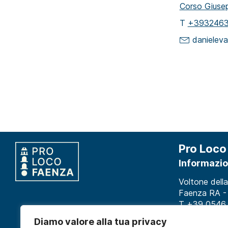
Corso Giusep
T
+393246
danieleva
Pro Loco
Informazio
Voltone della
Faenza RA - 
T +39 0546
info@proloco
Diamo valore alla tua privacy