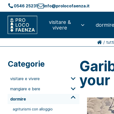
0546 25231
info@prolocofaenza.it
visitare &
dormir
vivere
/
tutt
Gari
Categorie
your 
visitare e vivere
mangiare e bere
dormire
agriturismi con alloggio