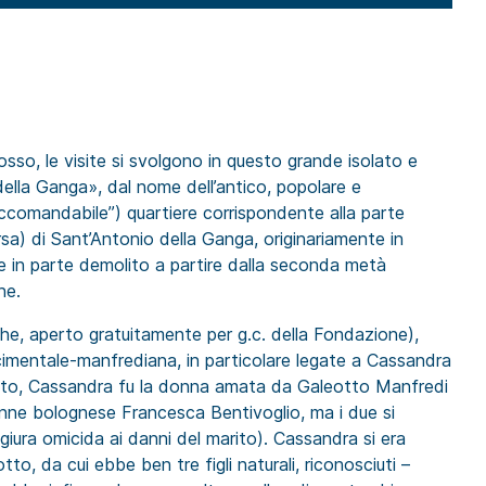
sso, le visite si svolgono in questo grande isolato e
della Ganga», dal nome dell’antico, popolare e
ccomandabile”) quartiere corrispondente alla parte
sa) di Sant’Antonio della Ganga, originariamente in
 e in parte demolito a partire dalla seconda metà
ne.
che, aperto gratuitamente per g.c. della Fondazione),
cimentale-manfrediana, in particolare legate a Cassandra
noto, Cassandra fu la donna amata da Galeotto Manfredi
enne bolognese Francesca Bentivoglio, ma i due si
iura omicida ai danni del marito). Cassandra si era
, da cui ebbe ben tre figli naturali, riconosciuti –