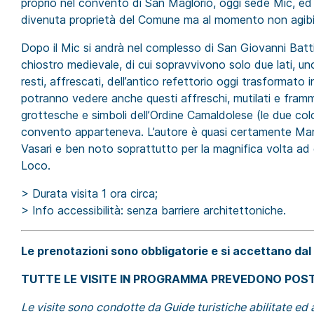
proprio nel convento di San Maglorio, oggi sede Mic, ed
divenuta proprietà del Comune ma al momento non agibi
Dopo il Mic si andrà nel complesso di San Giovanni Battis
chiostro medievale, di cui sopravvivono solo due lati, un
resti, affrescati, dell’antico refettorio oggi trasformato i
potranno vedere anche questi affreschi, mutilati e framme
grottesche e simboli dell’Ordine Camaldolese (le due col
convento apparteneva. L’autore è quasi certamente Mar
Vasari e ben noto soprattutto per la magnifica volta ad o
Loco.
> Durata visita 1 ora circa;
> Info accessibilità: senza barriere architettoniche.
Le prenotazioni sono obbligatorie e si accettano dal
TUTTE LE VISITE IN PROGRAMMA PREVEDONO POSTI
Le visite sono condotte da Guide turistiche abilitate e