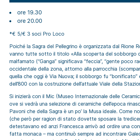
ore 19.30
ore 20.00
*€ 5/€ 3 soci Pro Loco
Poiché la Sagra del Pellegrino è organizzata dal Rione Ro
vanno tutte sotto il titolo «Alla scoperta del sobborgo 
malfamato (“Ganga” significava “feccia”, “gente poco ra
occidentale della zona, attorno alla parrocchia (scompar
quella che oggi è Via Nuova; il sobborgo fu “bonificato”
dell’800 con la costruzione dell’attuale Viale della Stazio
Si inizierà con il Mic (Museo Internazionale delle Cerami
ove si vedrà una selezione di ceramiche dell’epoca rinas
Pavoni che della Sagra è un po’ la Musa ideale. Come 
(che però per ragion di stato dovette sposare la tredic
detestavano ed anzi Francesca arrivò ad ordire una cong
fatta monaca – ma continuò sempre ad incontrare Galeotto