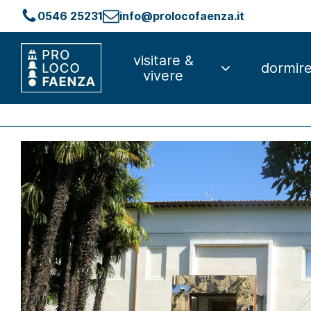
0546 25231
info@prolocofaenza.it
visitare &
dormir
vivere