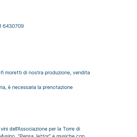
351 6430709
ofi moretti di nostra produzione, vendita
na, è necessaria la prenotazione
ini dell’Associazione per la Torre di
 Musino, “Pensa, lettor” e musiche con