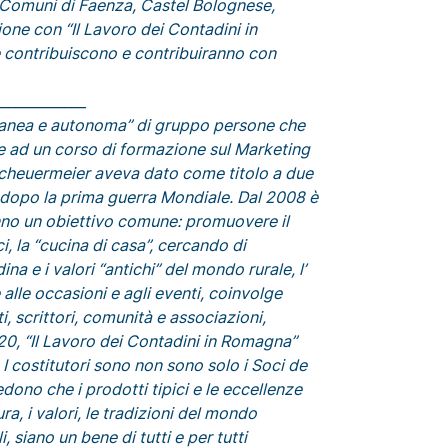
i Comuni di Faenza, Castel Bolognese,
ione con “Il Lavoro dei Contadini in
 contribuiscono e contribuiranno con
_____________
anea e autonoma” di gruppo persone che
e ad un corso di formazione sul Marketing
l Scheuermeier aveva dato come titolo a due
 dopo la prima guerra Mondiale. Dal 2008 è
nno un obiettivo comune: promuovere il
i, la “cucina di casa”, cercando di
na e i valori “antichi” del mondo rurale, l’
alle occasioni e agli eventi, coinvolge
ti, scrittori, comunità e associazioni,
020, “Il Lavoro dei Contadini in Romagna”
 costitutori sono non sono solo i Soci de
dono che i prodotti tipici e le eccellenze
a, i valori, le tradizioni del mondo
siano un bene di tutti e per tutti