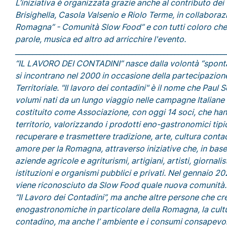
L’iniziativa è organizzata grazie anche al contributo de
Brisighella, Casola Valsenio e Riolo Terme, in collaboraz
Romagna” - Comunità Slow Food” e con tutti coloro che
parole, musica ed altro ad arricchire l'evento.
___________________________________________________________
“IL LAVORO DEI CONTADINI” nasce dalla volontà “spont
si incontrano nel 2000 in occasione della partecipazion
Territoriale. "Il lavoro dei contadini" è il nome che Pau
volumi nati da un lungo viaggio nelle campagne Italiane
costituito come Associazione, con oggi 14 soci, che ha
territorio, valorizzando i prodotti eno-gastronomici tipic
recuperare e trasmettere tradizione, arte, cultura contadi
amore per la Romagna, attraverso iniziative che, in base 
aziende agricole e agriturismi, artigiani, artisti, giornalis
istituzioni e organismi pubblici e privati. Nel gennaio 2
viene riconosciuto da Slow Food quale nuova comunità. I
“Il Lavoro dei Contadini”, ma anche altre persone che cre
enogastronomiche in particolare della Romagna, la cultur
contadino, ma anche l’ ambiente e i consumi consapevoli, 