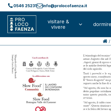
0546 25231
info@prolocofaenza.it
visitare &
dormir
vivere
/