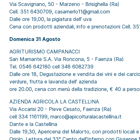
Via Scavignano, 50 - Marzeno - Brisighella (Ra)
Cell. 351 6430709, casamerlo11@gmail.com
Dalle ore 19,00, la pigiatura dell’ uva
Cena con prodotti aziendali, info e prenotazioni Cell. 
Domenica 31 Agosto
AGRITURISMO CAMPANACCI
San Mamante S.A. Via Roncona, 5 - Faenza (Ra)
Tel. 0546 642180 cell 348 6082739
Dalle ore 18, Degustazione e vendita dei vini e dei carci
verdure, frutta e lavanda dell’ azienda
ore 20.00, cena con menù della tradizione, € 40 a perso
AZIENDA AGRICOLA LA CASTELLINA
Via Accarisi 20 - Pieve Cesato, Faenza (Ra)
cell 334 1161199, marco@apicolturalacastellina.it
Dante e la Castellina
Dalle 19,30, Apericena del Malorto, con prodotti locali e v
Oriolo, Lettura del 33° Canto dell’Inferno con Giuseppe