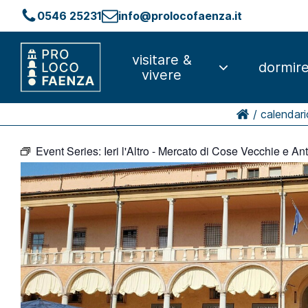
0546 25231
info@prolocofaenza.it
visitare &
dormir
vivere
/
calendari
Event Series:
Ieri l'Altro - Mercato di Cose Vecchie e An