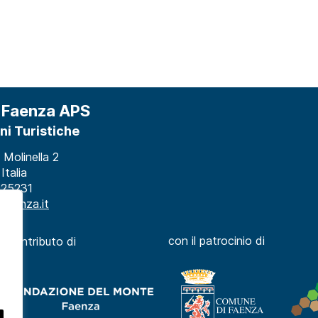
 Faenza APS
ni Turistiche
 Molinella 2
Italia
 25231
faenza.it
con il patrocinio di
il contributo di
i