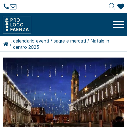
calendario eventi
/
sagre e mercati
/
Natale in
/
centro 2025